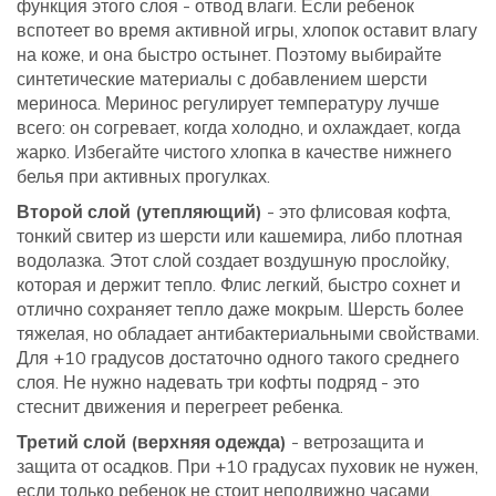
функция этого слоя - отвод влаги. Если ребенок
вспотеет во время активной игры, хлопок оставит влагу
на коже, и она быстро остынет. Поэтому выбирайте
синтетические материалы с добавлением шерсти
мериноса. Меринос регулирует температуру лучше
всего: он согревает, когда холодно, и охлаждает, когда
жарко. Избегайте чистого хлопка в качестве нижнего
белья при активных прогулках.
Второй слой (утепляющий)
- это флисовая кофта,
тонкий свитер из шерсти или кашемира, либо плотная
водолазка. Этот слой создает воздушную прослойку,
которая и держит тепло. Флис легкий, быстро сохнет и
отлично сохраняет тепло даже мокрым. Шерсть более
тяжелая, но обладает антибактериальными свойствами.
Для +10 градусов достаточно одного такого среднего
слоя. Не нужно надевать три кофты подряд - это
стеснит движения и перегреет ребенка.
Третий слой (верхняя одежда)
- ветрозащита и
защита от осадков. При +10 градусах пуховик не нужен,
если только ребенок не стоит неподвижно часами.