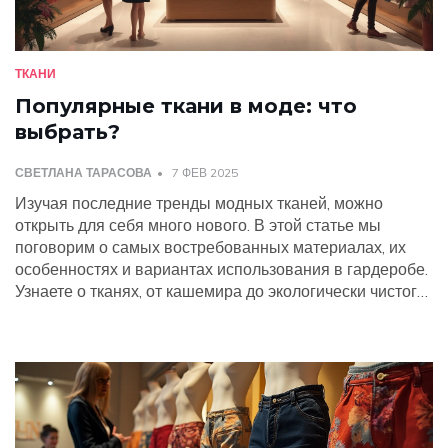
ТКАНИ
Популярные ткани в моде: что
выбрать?
СВЕТЛАНА ТАРАСОВА
7 ФЕВ 2025
Изучая последние тренды модных тканей, можно
открыть для себя много нового. В этой статье мы
поговорим о самых востребованных материалах, их
особенностях и вариантах использования в гардеробе.
Узнаете о тканях, от кашемира до экологически чистого
хлопка, которые занимают топовые позиции в мире
моды 2025 года. Также получите полезные советы по
их комбинированию и уходу. Сделайте свои наряды
стильными и практичными!