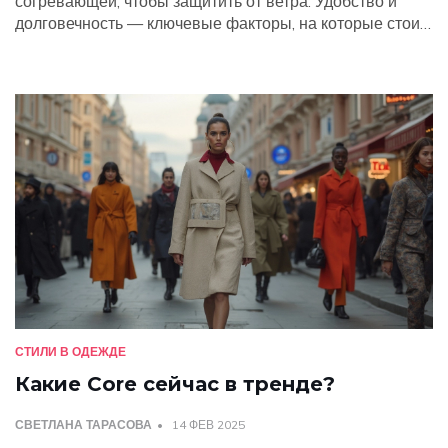
согревающей, чтобы защитить от ветра. Удобство и
долговечность — ключевые факторы, на которые стоит
обратить внимание. Важно выбрать модели, которые
легко сочетать с осенним гардеробом. В статье мы
обсудим главные характеристики, которые должна
иметь хорошая осенняя обувь.
СТИЛИ В ОДЕЖДЕ
Какие Core сейчас в тренде?
СВЕТЛАНА ТАРАСОВА
14 ФЕВ 2025