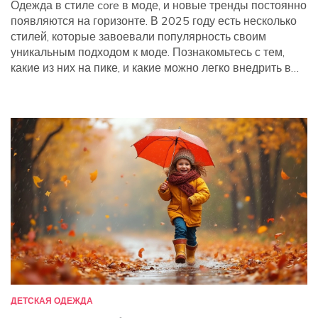
Одежда в стиле core в моде, и новые тренды постоянно
появляются на горизонте. В 2025 году есть несколько
стилей, которые завоевали популярность своим
уникальным подходом к моде. Познакомьтесь с тем,
какие из них на пике, и какие можно легко внедрить в
свой гардероб. Узнайте, что лежит в основе
популярности этих стилей и как они влияют на личный
стиль и самовыражение. Получите полезные советы,
как оставаться в тренде, не забывая о комфорте и
индивидуальности.
ДЕТСКАЯ ОДЕЖДА