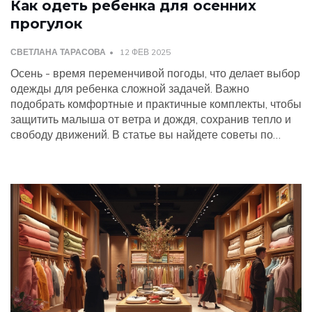
Как одеть ребенка для осенних
прогулок
СВЕТЛАНА ТАРАСОВА
12 ФЕВ 2025
Осень - время переменчивой погоды, что делает выбор
одежды для ребенка сложной задачей. Важно
подобрать комфортные и практичные комплекты, чтобы
защитить малыша от ветра и дождя, сохранив тепло и
свободу движений. В статье вы найдете советы по
выбору многослойной одежды, подходящей обуви и
полезные практические рекомендации. Узнайте, как
правильно заботиться о ребенке в осенний период и
выбрать лучший гардероб для прогулок на свежем
воздухе.