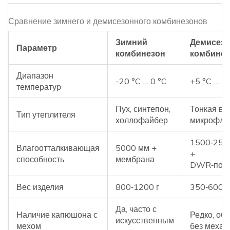
Сравнение зимнего и демисезонного комбинезонов
Зимний
Демисез
Параметр
комбинезон
комбинез
Диапазон
-20 °C … 0 °C
+5 °C … +
температур
Пух, синтепон,
Тонкая ват
Тип утеплителя
холлофайбер
микрофли
1500‑250
Влагоотталкивающая
5000 мм +
+
способность
мембрана
DWR‑покр
Вес изделия
800‑1200 г
350‑600 г
Да, часто с
Наличие капюшона с
Редко, об
искусственным
мехом
без меха