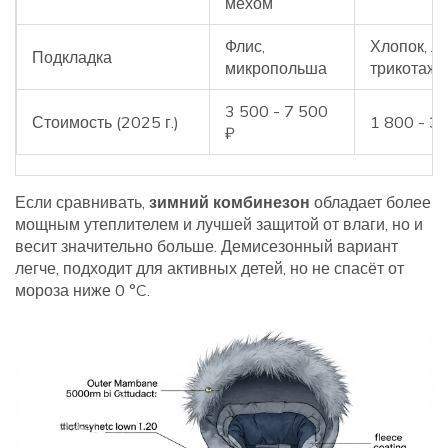
мехом
Флис,
Хлопок, л
Подкладка
микропольша
трикотаж
3 500 - 7 500
Стоимость (2025 г.)
1 800 - 3 
₽
Если сравнивать,
зимний комбинезон
обладает более
мощным утеплителем и лучшей защитой от влаги, но и
весит значительно больше. Демисезонный вариант
легче, подходит для активных детей, но не спасёт от
мороза ниже 0 °C.