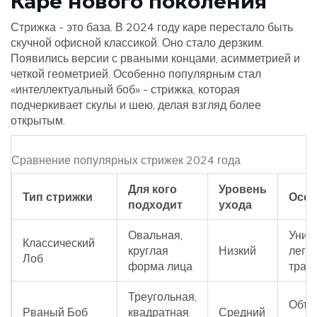
Каре нового поколения
Стрижка - это база. В 2024 году каре перестало быть
скучной офисной классикой. Оно стало дерзким.
Появились версии с рваными концами, асимметрией и
четкой геометрией. Особенно популярным стал
«интеллектуальный боб» - стрижка, которая
подчеркивает скулы и шею, делая взгляд более
открытым.
Сравнение популярных стрижек 2024 года
Для кого
Уровень
Тип стрижки
Особ
подходит
ухода
Овальная,
Унив
Классический
круглая
Низкий
легко
Лоб
форма лица
тран
Треугольная,
Объе
Рваный Боб
квадратная
Средний