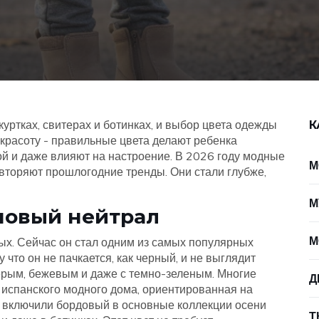
 куртках, свитерах и ботинках, и выбор цвета одежды
К
о красоту - правильные цвета делают ребенка
ой и даже влияют на настроение. В 2026 году модные
М
овторяют прошлогодние тренды. Они стали глубже,
М
новый нейтрал
М
ых. Сейчас он стал одним из самых популярных
что он не пачкается, как черный, и не выглядит
серым, бежевым и даже с темно-зеленым. Многие
Д
 испанского модного дома, ориентированная на
е включили бордовый в основные коллекции осени
Т