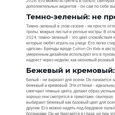
2026. Его можно встретить в пальто, свитерах 
дополнительных акцентов - он сам по себе вы
Темно-зеленый: не пр
Темно-зеленый в этом сезоне - не просто отт
тропы, мокрые листья и уютные костры. В отл
2024, темно-зеленый - это цвет спокойствия 
которые любят играть на улице. Его легко сти
«детски». Бренды вроде
Cotton On Kids
и
авст
умеренным дизайном
используют его в пухови
надоест через неделю, как неоновый розовый.
Бежевый и кремовый: 
Белый - не вариант для осени. Он пачкается 
бежевый и кремовый. Эти оттенки - идеальн
смягчают темные цвета, делают образ уютным
хорошо они смотрятся в трикотаже: свитерах, 
выбирают бежевый как базовый цвет для осен
другим. Его можно надеть под бордовое паль
ботинками. Он не бросается в глаза, но при э