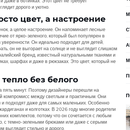
и даже в ботинках. Этот цвет не требует
глядит дорого и уютно.
М
осто цвет, а настроение
енок, а целое настроение. Он напоминает лесные
С
ичие от ярко-зеленого, который был популярен в
и уверенности. Он идеально подходит для детей,
А
рать, он не выгорает на солнце и не выглядит слишком
ралийский бренд, известный натуральными тканями и
М
ках, шарфах и даже в рюкзаках. Это цвет, который не
П
тепло без белого
за пять минут. Поэтому дизайнеры перешли на
П
ый компромисс между светлым и практичным. Они
 и подходят даже для самых маленьких. Особенно
кардиганах и колготках. В 2026 году многие родители
них комплектов, потому что он сочетается с любым
то, с темно-зелеными брюками или даже с серыми
том выглядит стильно и дорого.