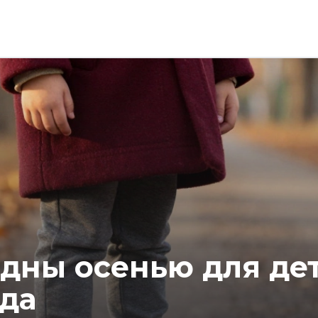
одны осенью для дет
ода