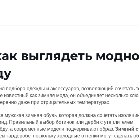
как выглядеть модно
ду
ил подбора одежды и аксессуаров, позволяющий сочетать т
же известный как
зимняя мода
, он объединяет несколько кл
веренно даже при отрицательных температурах.
ся
мужская зимняя обувь
,
которая должна сочетать изоляци
вид
. Правильный выбор ботинок или дерби с утеплителем
лёду, а современные модели подчеркивают образ.
Зимний с
нем гардеробе
,
поскольку холодные оттенки могут сделать о