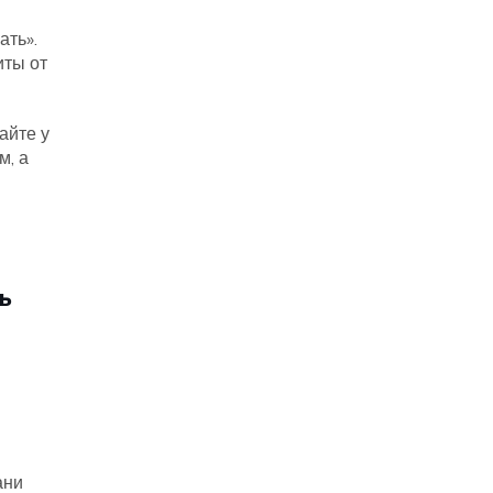
ать».
иты от
айте у
м, а
ь
ани