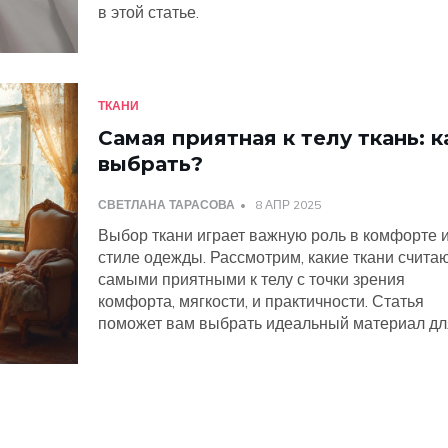
в этой статье.
ТКАНИ
Самая приятная к телу ткань: к
выбрать?
СВЕТЛАНА ТАРАСОВА
8 АПР 2025
Выбор ткани играет важную роль в комфорте 
стиле одежды. Рассмотрим, какие ткани счита
самыми приятными к телу с точки зрения
комфорта, мягкости, и практичности. Статья
поможет вам выбрать идеальный материал дл
вашего гардероба, уделяя внимание ключевы
особенностям и свойствам популярных тканей
Узнайте, какие ткани помогают вашей коже д
и создают ощущение нежности.