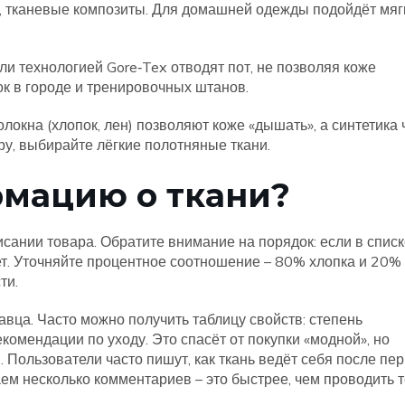
а, тканевые композиты. Для домашней одежды подойдёт мяг
ли технологией Gore‑Tex отводят пот, не позволяя коже
ок в городе и тренировочных штанов.
олокна (хлопок, лен) позволяют коже «дышать», а синтетика 
ру, выбирайте лёгкие полотняные ткани.
рмацию о ткани?
сании товара. Обратите внимание на порядок: если в списк
ет. Уточняйте процентное соотношение – 80% хлопка и 20%
ти.
авца. Часто можно получить таблицу свойств: степень
комендации по уходу. Это спасёт от покупки «модной», но
 Пользователи часто пишут, как ткань ведёт себя после пе
аем несколько комментариев – это быстрее, чем проводить т