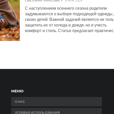
СВЕТЛАНА ТАРАСОВА
8 НОЯ 2024
С наступлением осеннего сезона родители
задумываются о выборе подходящей одежды 
своих детей. Важной задачей является не толь
защитить их от холода и дождя, но и учесть
комфорт и стиль. Статья предлагает практичес
советы по подбору гардероба, рассматривает
модные тенденции и рассказывает, из каких
материалов лучше выбирать одежду для
малышей. Читайте дальше, чтобы узнать, как о
ребёнка с умом и заботой в эту осень.
МЕНЮ
О НАС
УСЛОВИЯ ИСПОЛЬЗОВАНИЯ