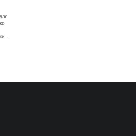
для
ко
кие
деть