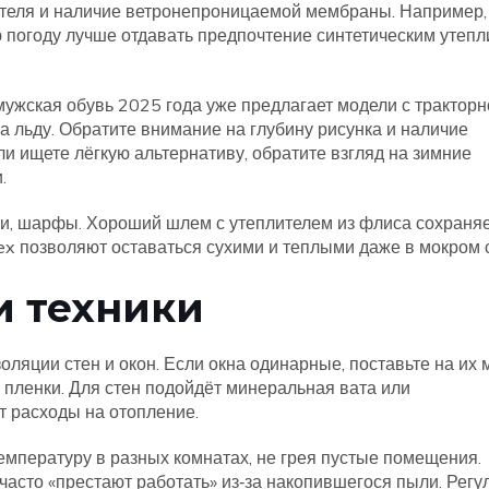
лителя и наличие ветронепроницаемой мембраны. Например,
ю погоду лучше отдавать предпочтение синтетическим утепл
мужская обувь 2025 года уже предлагает модели с тракторн
а льду. Обратите внимание на глубину рисунка и наличие
и ищете лёгкую альтернативу, обратите взгляд на зимние
.
ки, шарфы. Хороший шлем с утеплителем из флиса сохраня
ex позволяют оставаться сухими и теплыми даже в мокром с
и техники
ляции стен и окон. Если окна одинарные, поставьте на их 
пленки. Для стен подойдёт минеральная вата или
т расходы на отопление.
мпературу в разных комнатах, не грея пустые помещения.
часто «престают работать» из‑за накопившегося пыли. Регу