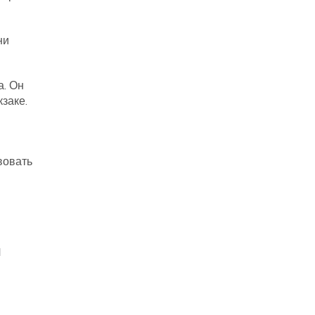
ни
а. Он
заке.
вовать
и