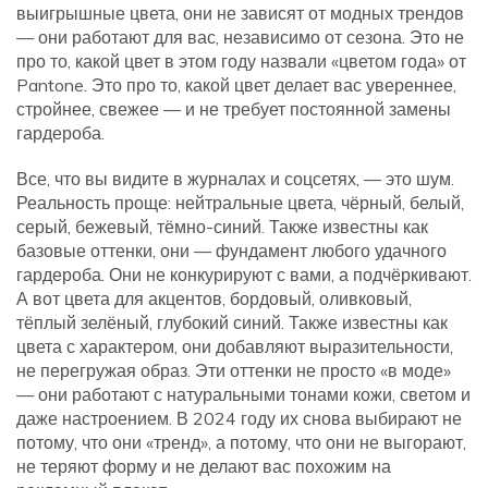
выигрышные цвета
, они не зависят от модных трендов
— они работают для вас, независимо от сезона.
Это не
про то, какой цвет в этом году назвали «цветом года» от
Pantone. Это про то, какой цвет делает вас увереннее,
стройнее, свежее — и не требует постоянной замены
гардероба.
Все, что вы видите в журналах и соцсетях, — это шум.
Реальность проще:
нейтральные цвета
,
чёрный, белый,
серый, бежевый, тёмно-синий
. Также известны как
базовые оттенки
, они — фундамент любого удачного
гардероба.
Они не конкурируют с вами, а подчёркивают.
А вот
цвета для акцентов
,
бордовый, оливковый,
тёплый зелёный, глубокий синий
. Также известны как
цвета с характером
, они добавляют выразительности,
не перегружая образ.
Эти оттенки не просто «в моде»
— они работают с натуральными тонами кожи, светом и
даже настроением. В 2024 году их снова выбирают не
потому, что они «тренд», а потому, что они не выгорают,
не теряют форму и не делают вас похожим на