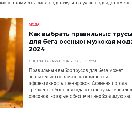
пиши в комментариях, подскажу, что лучше подойдёт именно
МОДА
Как выбрать правильные трус
для бега осенью: мужская мод
2024
СВЕТЛАНА ТАРАСОВА
10 ДЕК 2024
Правильный выбор трусов для бега может
значительно повлиять на комфорт и
эффективность тренировок. Осенняя погода
требует особого подхода к выбору материалов
фасонов, которые обеспечат необходимую за
и поддержку. В статье рассказывается о разл
типах нижнего белья, которые наиболее подхо
для бегунов и учитывают основные тренды
мужской моды на осень. Кроме того, даны
рекомендации по уходу за спортивным бельем