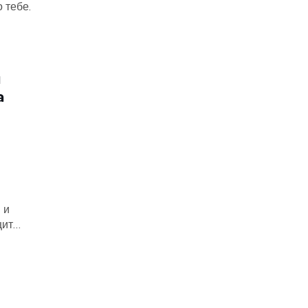
 тебе.
ы
а
 и
щиту
ичных
дят
 и