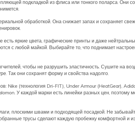
пляющей подкладкой из флиса или тонкого поларса. Они с
днимется.
териальной обработкой. Она снижает запах и сохраняет све
енировок.
е есть яркие цвета, графические принты и даже нейтральн
тся с любой майкой. Выбирайте то, что поднимает настрое
ягчителей, чтобы не разрушить эластичность. Сушите на воз
е. Так они сохранят форму и свойства надолго.
 Nike (технология Dri-FIT), Under Armour (HeatGear), Adid
Salomon. У каждой марки есть линейки разных цен, поэтому 
лаги, плоскими швами и подходящей посадкой. Не забывай
добранные трусы сделают каждую пробежку комфортной и и