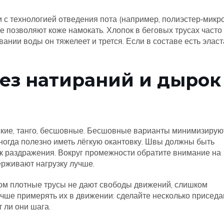
и с технологией отведения пота (например, полиэстер‑мик
е позволяют коже намокать. Хлопок в беговых трусах часто
ании воды он тяжелеет и трется. Если в составе есть эласт
ез натираний и дырок
рские, танго, бесшовные. Бесшовные варианты минимизирую
 иногда полезно иметь лёгкую окантовку. Швы должны быть
к раздражения. Вокруг промежности обратите внимание на
рживают нагрузку лучше.
ом плотные трусы не дают свободы движений, слишком
учше примерять их в движении: сделайте несколько присед
т ли они шага.