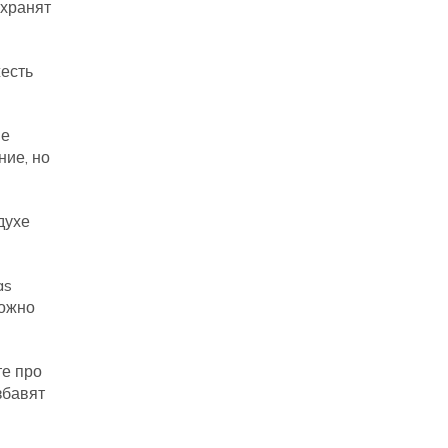
охранят
жесть
ые
ние, но
духе
as
можно
те про
збавят