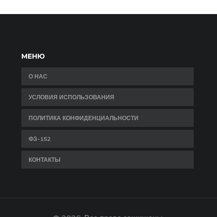
советы по выбору оптимальных моделей для
разных погодных условий. Информация будет
полезна как начинающим, так и опытным бегун
МЕНЮ
О НАС
УСЛОВИЯ ИСПОЛЬЗОВАНИЯ
ПОЛИТИКА КОНФИДЕНЦИАЛЬНОСТИ
ФЗ-152
КОНТАКТЫ