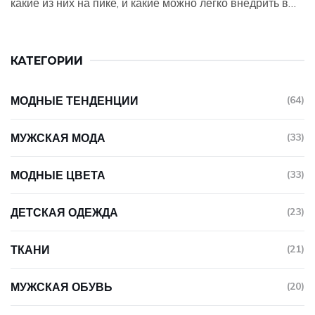
какие из них на пике, и какие можно легко внедрить в
свой гардероб. Узнайте, что лежит в основе
популярности этих стилей и как они влияют на личный
стиль и самовыражение. Получите полезные советы,
КАТЕГОРИИ
как оставаться в тренде, не забывая о комфорте и
индивидуальности.
МОДНЫЕ ТЕНДЕНЦИИ
(64)
МУЖСКАЯ МОДА
(33)
МОДНЫЕ ЦВЕТА
(33)
ДЕТСКАЯ ОДЕЖДА
(23)
ТКАНИ
(21)
МУЖСКАЯ ОБУВЬ
(20)