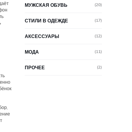
даёт
МУЖСКАЯ ОБУВЬ
(20)
 фон
ть
СТИЛИ В ОДЕЖДЕ
(17)
ь
АКСЕССУАРЫ
(12)
МОДА
(11)
ПРОЧЕЕ
(2)
ть
менно
бёнок
бор,
мение
т