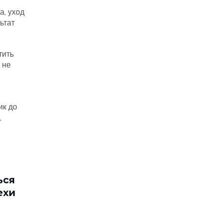
а, уход
ьтат
тить
 не
ик до
,
ься
ехи