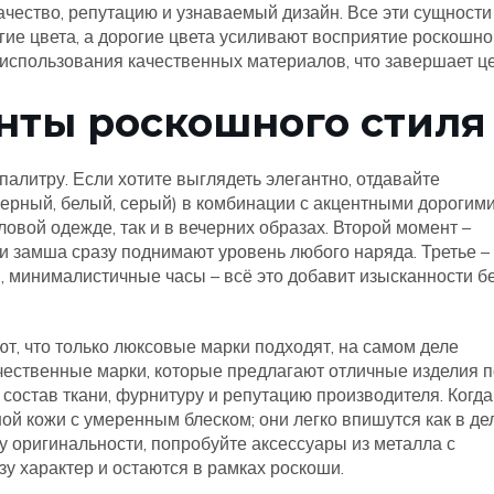
ачество, репутацию и узнаваемый дизайн
. Все эти сущности
гие цвета, а дорогие цвета усиливают восприятие роскошно
ет использования качественных материалов, что завершает ц
нты роскошного стиля
алитру. Если хотите выглядеть элегантно, отдавайте
ерный, белый, серый) в комбинации с акцентными дорогим
ловой одежде, так и в вечерних образах. Второй момент –
 и замша сразу поднимают уровень любого наряда. Третье –
, минималистичные часы – всё это добавит изысканности б
т, что только люксовые марки подходят, на самом деле
чественные марки, которые предлагают отличные изделия п
состав ткани, фурнитуру и репутацию производителя. Когда
ой кожи с умеренным блеском; они легко впишутся как в де
тку оригинальности, попробуйте аксессуары из металла с
у характер и остаются в рамках роскоши.