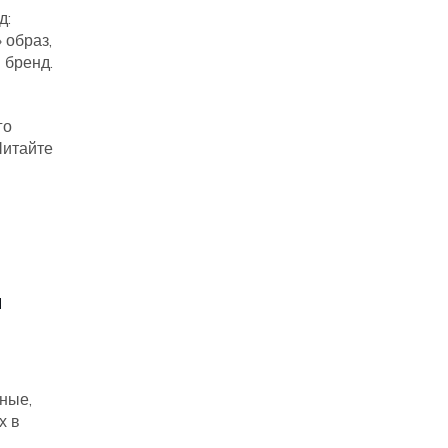
д:
 образ,
 бренд.
го
Читайте
я
ные,
х в