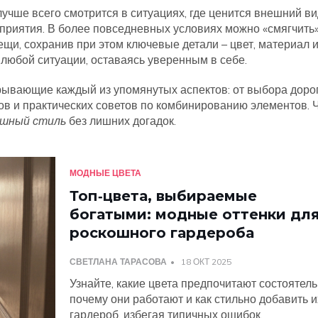
лучше всего смотрится в ситуациях, где ценится внешний ви
оприятия. В более повседневных условиях можно «смягчить»
щи, сохранив при этом ключевые детали – цвет, материал и
к любой ситуации, оставаясь уверенным в себе.
рывающие каждый из упомянутых аспектов: от выбора доро
в и практических советов по комбинированию элементов. 
ошный стиль
без лишних догадок.
МОДНЫЕ ЦВЕТА
Топ‑цвета, выбираемые
богатыми: модные оттенки дл
роскошного гардероба
СВЕТЛАНА ТАРАСОВА
18 ОКТ 2025
Узнайте, какие цвета предпочитают состоятель
почему они работают и как стильно добавить и
гардероб, избегая типичных ошибок.