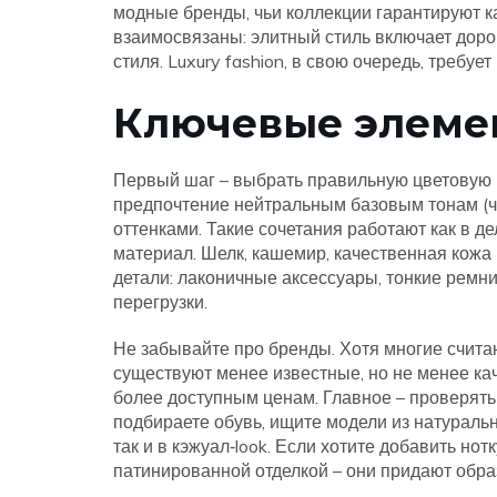
модные бренды
,
чьи коллекции гарантируют к
взаимосвязаны: элитный стиль включает доро
стиля. Luxury fashion, в свою очередь, требу
Ключевые элеме
Первый шаг – выбрать правильную цветовую п
предпочтение нейтральным базовым тонам (ч
оттенками. Такие сочетания работают как в де
материал. Шелк, кашемир, качественная кожа
детали: лаконичные аксессуары, тонкие ремни
перегрузки.
Не забывайте про бренды. Хотя многие считаю
существуют менее известные, но не менее ка
более доступным ценам. Главное – проверять 
подбираете обувь, ищите модели из натуральн
так и в кэжуал‑look. Если хотите добавить но
патинированной отделкой – они придают образ