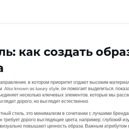
ь: как создать обра
а
направление, в котором приоритет отдают высоким материа
м
. Also known as
luxury style
, он помогает выделиться, показ
единяет несколько ключевых элементов, которые мы расс
выглядит дорого, но выглядит естественно.
тный стиль
,
это минимализм в сочетании с лучшими бренда
Он требует
дорого выглядящие цвета
,
например, глубокий из
е визуально повышают ценность образа
. Важным атрибутом 