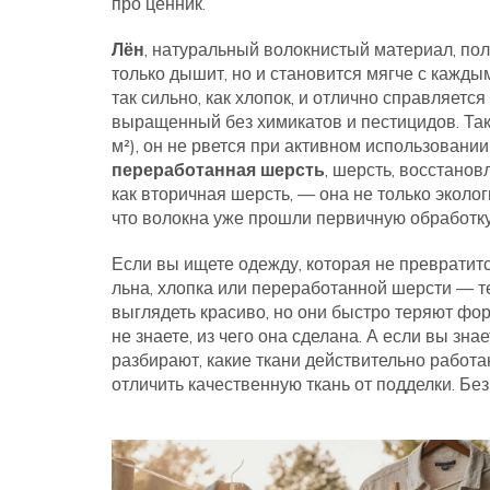
про ценник.
Лён
,
натуральный волокнистый материал, пол
только дышит, но и становится мягче с кажды
так сильно, как хлопок, и отлично справляетс
выращенный без химикатов и пестицидов
. Та
м²), он не рвется при активном использовани
переработанная шерсть
,
шерсть, восстанов
как
вторичная шерсть
, — она не только эколо
что волокна уже прошли первичную обработку
Если вы ищете одежду, которая не превратится
льна, хлопка или переработанной шерсти — т
выглядеть красиво, но они быстро теряют фор
не знаете, из чего она сделана. А если вы зн
разбирают, какие ткани действительно работа
отличить качественную ткань от подделки. Без