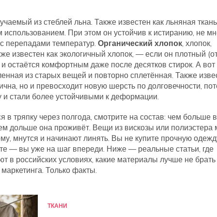
учаемый из стеблей льна
. Также известен как
льняная ткань
м использованием. При этом он устойчив к истиранию, не м
я с перепадами температур.
Органический хлопок
,
хлопок,
кже известен как
экологичный хлопок
, — если он плотный (от
и и остаётся комфортным даже после десятков стирок. А вот
ленная из старых вещей и повторно сплетённая
. Также изве
гична, но и превосходит новую шерсть по долговечности, по
 и стали более устойчивыми к деформации.
 в тряпку через полгода, смотрите на состав: чем больше в
ем дольше она проживёт. Вещи из вискозы или полиэстера 
му, мнутся и начинают линять. Вы не купите прочную одежд
аете — вы уже на шаг впереди. Ниже — реальные статьи, где
ют в российских условиях, какие материалы лучше не брать 
 маркетинга. Только факты.
ТКАНИ