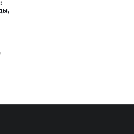
:
ды,
ы