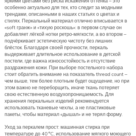
яркими цветами без риска искажения оттенка – это
особенно актуально для тех, кто следит за модными
трендами, описанными в наших статьях о цветах и
стилях. Перкальный материал отлично вписывается в
«soft гранж» и «тихую роскошь»: в первом случае он
добавляет лёгкой нотки ретро‑мягкости, а во втором –
подчёркивает эстетическую чистоту без лишних
блёсток. Благодаря своей прочности, перкаль
выдерживает длительное использование в детской
постели, где важна износостойкость и отсутствие
раздражения кожи. При выборе постельного набора
стоит обратить внимание на показатель thread count –
чем выше, тем более плотным будет ощущение, но при
этом важно не переборщить, иначе ткань потеряет
свою естественную воздухопроницаемость. Для
хранения перкальных изделий рекомендуется
использовать тканевые чехлы, а не пластиковые
пакеты, чтобы материал «дышал» и не терял форму.
Уход за перкалем прост: машинная стирка при
температуре до 40 °C, использование мягкого моющего