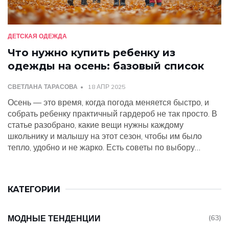
ДЕТСКАЯ ОДЕЖДА
Что нужно купить ребенку из
одежды на осень: базовый список
СВЕТЛАНА ТАРАСОВА
18 АПР 2025
Осень — это время, когда погода меняется быстро, и
собрать ребенку практичный гардероб не так просто. В
статье разобрано, какие вещи нужны каждому
школьнику и малышу на этот сезон, чтобы им было
тепло, удобно и не жарко. Есть советы по выбору
тканей, подбору водонепроницаемой одежды и слоёв,
которые спасут от неожиданных ливней и ветров.
Разберёмся, как выбрать прочные и функциональные
КАТЕГОРИИ
вещи, чтобы не переплачивать. Приведём список must-
have предметов на осень, чтобы упростить ваши
покупки.
МОДНЫЕ ТЕНДЕНЦИИ
(63)