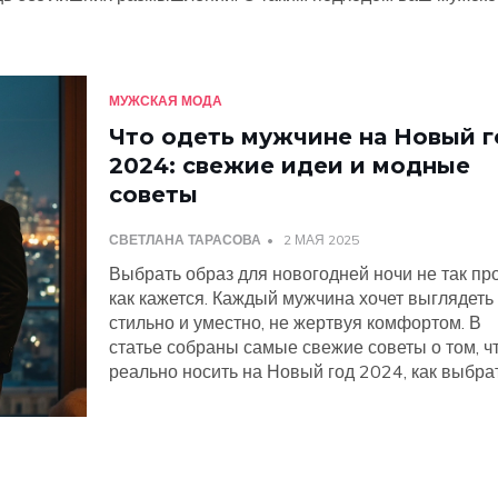
МУЖСКАЯ МОДА
Что одеть мужчине на Новый г
2024: свежие идеи и модные
советы
СВЕТЛАНА ТАРАСОВА
2 МАЯ 2025
Выбрать образ для новогодней ночи не так про
как кажется. Каждый мужчина хочет выглядеть
стильно и уместно, не жертвуя комфортом. В
статье собраны самые свежие советы о том, ч
реально носить на Новый год 2024, как выбра
стиль под свой характер и где не ошибиться с
трендами. Узнаете, что действительно смотрит
современно, какие ткани выбирать и на что де
ставки модные дизайнеры. Без воды — только
полезная информация и практические