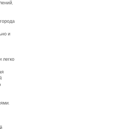
лений,
 города
ьно и
и легко
ая
й
о
лями.
й