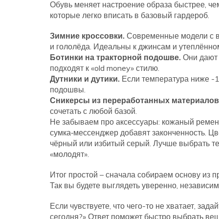
Обувь меняет настроение образа быстрее, че
которые легко вписать в базовый гардероб.
Зимние кроссовки.
Современные модели с в
и гололёда. Идеальны к джинсам и утеплённом
Ботинки на тракторной подошве.
Они дают 
подходят к «old money» стилю.
Дутники и дутики.
Если температура ниже -1
подошвы.
Сникерсы из переработанных материалов
сочетать с любой базой.
Не забываем про аксессуары: кожаный ремен
сумка‑мессенджер добавят законченность. Цв
чёрный или избитый серый. Лучше выбрать те
«молодят».
Итог простой – сначала собираем основу из 
Так вы будете выглядеть уверенно, независимо 
Если чувствуете, что чего-то не хватает, зад
сегодня?» Ответ поможет быстро выбрать ве