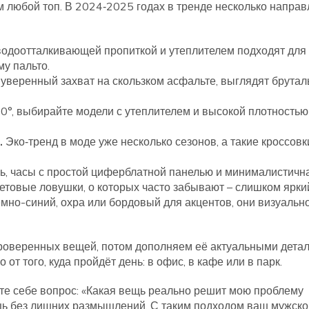
м любой топ. В 2024‑2025 годах в тренде несколько направ
одоотталкивающей пропиткой и утеплителем подходят для
у пальто.
уверенный захват на скользком асфальте, выглядят брутал
0°, выбирайте модели с утеплителем и высокой плотностью
.
Эко‑тренд в моде уже несколько сезонов, а такие кроссовк
ь, часы с простой циферблатной панелью и минималистичн
етовые ловушки, о которых часто забывают – слишком ярки
мно-синий, охра или бордовый для акцентов, они визуальн
проверенных вещей, потом дополняем её актуальными дета
от того, куда пройдёт день: в офис, в кафе или в парк.
айте себе вопрос: «Какая вещь реально решит мою проблему
щь без лишних размышлений. С таким подходом ваш мужско