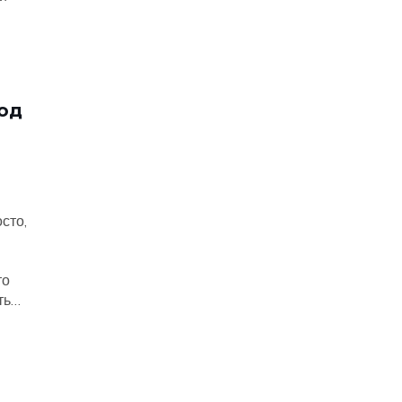
од
сто,
то
ть
ся
лают