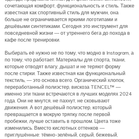
сочетающая комфорт, функциональность и стиль
. Также
известная как
спортивный стиль для мужчин
, она
больше не ограничивается яркими логотипами и
дешёвыми синтетиками. Сегодня это инструмент для
повседневной жизни — от утреннего бега до похода в
кафе после тренировки.
Выбирать её нужно не по тому, что модно в Instagram, а
по тому, что работает.
Материалы для спорта
,
ткани,
которые отводят влагу, дышат и не теряют форму
после стирки
. Также известная как
функциональный
текстиль
, — это основа всего. Органический хлопок,
переработанный полиэстер, вискоза TENCEL™ —
именно эти ткани встречаются в лучших моделях 2024
года. Они не мнутся, не пахнут, не сковывают
движения. А вот дешёвый полиэстер, который
превращается в мокрую тряпку после первой
пробежки, лучше оставить в прошлом.
Цвета тоже
изменились. Вместо кислотных оттенков —
приглушённые: тёмно-зелёный, серый, бежевый,