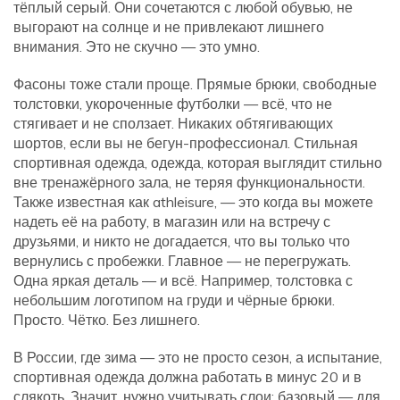
тёплый серый. Они сочетаются с любой обувью, не
выгорают на солнце и не привлекают лишнего
внимания. Это не скучно — это умно.
Фасоны тоже стали проще. Прямые брюки, свободные
толстовки, укороченные футболки — всё, что не
стягивает и не сползает. Никаких обтягивающих
шортов, если вы не бегун-профессионал.
Стильная
спортивная одежда
,
одежда, которая выглядит стильно
вне тренажёрного зала, не теряя функциональности
.
Также известная как
athleisure
, — это когда вы можете
надеть её на работу, в магазин или на встречу с
друзьями, и никто не догадается, что вы только что
вернулись с пробежки.
Главное — не перегружать.
Одна яркая деталь — и всё. Например, толстовка с
небольшим логотипом на груди и чёрные брюки.
Просто. Чётко. Без лишнего.
В России, где зима — это не просто сезон, а испытание,
спортивная одежда должна работать в минус 20 и в
слякоть. Значит, нужно учитывать слои: базовый — для