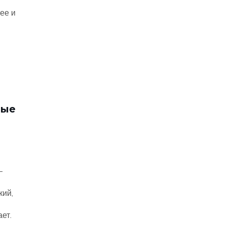
ее и
ные
-
кий,
ает.