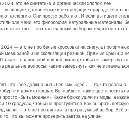
и 2024
,
это не синтетика, а органический хлопок, лён,
— дышащие, долговечные и не вредящие природе
. Эти тка
ают аллергию. Они просто работают. И если вы ищете стиль
стиль олд мани
,
это философия: натуральные материалы, б
ка и качество
— он стал главным выбором тех, кто устал от
 2024 — это не про белые кроссовки на снегу, а про
зимнюю
ой мембраной и не скользящей резиной
. Прямые брюки, а н
Пальто с правильной длиной рукава, чтобы не замерзнуть в
а реальные вопросы: как не замёрзнуть, как не испачкаться,
рят, что «всё должно быть белым». Здесь — то, что реально
нбурге и других городах. Вы найдёте, какие цвета носить н
е просто «быть модным». Какие брюки ушли из моды, а какие
и 10 градусах, чтобы не простудиться. Как выбрать детскую
олд мани — это не про винтаж, а про разумный выбор. Всё э
о то, что вы можете проверить завтра на улице.