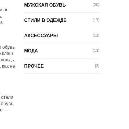
МУЖСКАЯ ОБУВЬ
(20)
ни не
,
СТИЛИ В ОДЕЖДЕ
(17)
ез
АКСЕССУАРЫ
(12)
 обувь
МОДА
(11)
е клёш.
 дождь.
 как не
ПРОЧЕЕ
(2)
а
 стали
 обувь,
то —