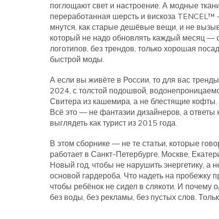
поглощают свет и настроение
. А
модные ткан
переработанная шерсть и вискоза TENCEL™ 
мнутся, как старые дешёвые вещи, и не вызыв
который не надо обновлять каждый месяц —
логотипов, без трендов, только хорошая посад
быстрой моды.
А если вы живёте в России, то для вас тренды
2024
,
с толстой подошвой, водонепроницаем
Свитера из кашемира, а не блестящие кофты. 
Всё это — не фантазии дизайнеров, а ответы н
выглядеть как турист из 2015 года.
В этом сборнике — не те статьи, которые гово
работает в Санкт-Петербурге, Москве, Екатери
Новый год, чтобы не нарушить энергетику, а н
основой гардероба. Что надеть на пробежку пр
чтобы ребёнок не сидел в слякоти. И почему 
без воды, без рекламы, без пустых слов. Тольк