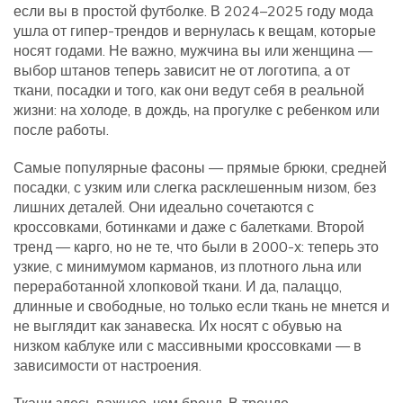
если вы в простой футболке.
В 2024–2025 году мода
ушла от гипер-трендов и вернулась к вещам, которые
носят годами. Не важно, мужчина вы или женщина —
выбор штанов теперь зависит не от логотипа, а от
ткани, посадки и того, как они ведут себя в реальной
жизни: на холоде, в дождь, на прогулке с ребенком или
после работы.
Самые популярные фасоны —
прямые брюки
,
средней
посадки, с узким или слегка расклешенным низом, без
лишних деталей
. Они идеально сочетаются с
кроссовками, ботинками и даже с балетками. Второй
тренд —
карго
,
но не те, что были в 2000-х: теперь это
узкие, с минимумом карманов, из плотного льна или
переработанной хлопковой ткани
. И да,
палаццо
,
длинные и свободные, но только если ткань не мнется и
не выглядит как занавеска
. Их носят с обувью на
низком каблуке или с массивными кроссовками — в
зависимости от настроения.