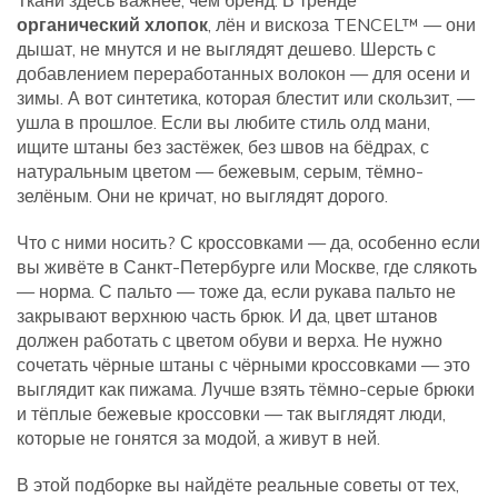
Ткани здесь важнее, чем бренд. В тренде
органический хлопок
, лён и вискоза TENCEL™ — они
дышат, не мнутся и не выглядят дешево. Шерсть с
добавлением переработанных волокон — для осени и
зимы. А вот синтетика, которая блестит или скользит, —
ушла в прошлое. Если вы любите стиль олд мани,
ищите штаны без застёжек, без швов на бёдрах, с
натуральным цветом — бежевым, серым, тёмно-
зелёным. Они не кричат, но выглядят дорого.
Что с ними носить? С кроссовками — да, особенно если
вы живёте в Санкт-Петербурге или Москве, где слякоть
— норма. С пальто — тоже да, если рукава пальто не
закрывают верхнюю часть брюк. И да, цвет штанов
должен работать с цветом обуви и верха. Не нужно
сочетать чёрные штаны с чёрными кроссовками — это
выглядит как пижама. Лучше взять тёмно-серые брюки
и тёплые бежевые кроссовки — так выглядят люди,
которые не гонятся за модой, а живут в ней.
В этой подборке вы найдёте реальные советы от тех,