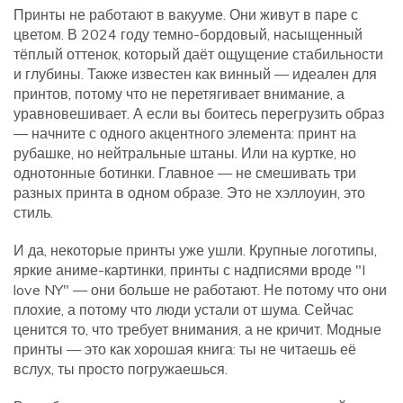
Принты не работают в вакууме. Они живут в паре с
цветом. В 2024 году
темно-бордовый
,
насыщенный
тёплый оттенок, который даёт ощущение стабильности
и глубины
. Также известен как
винный
— идеален для
принтов, потому что не перетягивает внимание, а
уравновешивает. А если вы боитесь перегрузить образ
— начните с одного акцентного элемента: принт на
рубашке, но нейтральные штаны. Или на куртке, но
однотонные ботинки. Главное — не смешивать три
разных принта в одном образе. Это не хэллоуин, это
стиль.
И да, некоторые принты уже ушли. Крупные логотипы,
яркие аниме-картинки, принты с надписями вроде "I
love NY" — они больше не работают. Не потому что они
плохие, а потому что люди устали от шума. Сейчас
ценится то, что требует внимания, а не кричит. Модные
принты — это как хорошая книга: ты не читаешь её
вслух, ты просто погружаешься.