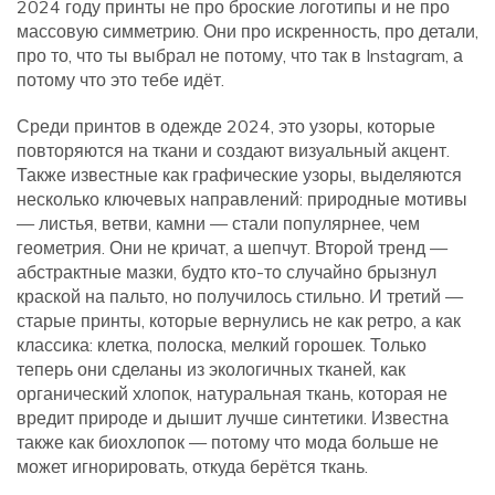
2024 году принты не про броские логотипы и не про
массовую симметрию. Они про искренность, про детали,
про то, что ты выбрал не потому, что так в Instagram, а
потому что это тебе идёт.
Среди
принтов в одежде 2024
,
это узоры, которые
повторяются на ткани и создают визуальный акцент
.
Также известные как
графические узоры
, выделяются
несколько ключевых направлений: природные мотивы
— листья, ветви, камни — стали популярнее, чем
геометрия. Они не кричат, а шепчут. Второй тренд —
абстрактные мазки, будто кто-то случайно брызнул
краской на пальто, но получилось стильно. И третий —
старые принты, которые вернулись не как ретро, а как
классика: клетка, полоска, мелкий горошек. Только
теперь они сделаны из экологичных тканей, как
органический хлопок
,
натуральная ткань, которая не
вредит природе и дышит лучше синтетики
. Известна
также как
биохлопок
— потому что мода больше не
может игнорировать, откуда берётся ткань.