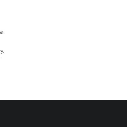
ре
м
у,
ие
а
в. В
4
.