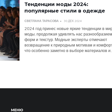
Тенденции моды 2024:
популярные стили в одежде
СВЕТЛАНА ТАРАСОВА
30 ДЕК 2024
2024 год принес новые яркие тенденции в ми
моды, продолжая удивлять нас разнообразие
форм и текстур. Модные эксперты отмечают
возвращение к природным мотивам и комфорт
что особенно заметно в выборе материалов и
силуэтах. Популярность также набирают яркие
акценты 80-х годов, которые вносят в образ
энергию и динамику. Не забыты и экологическ
тренды, способствующие увеличению процент
использования перерабатываемых материало
этой статье рассмотрены ключевые стили 202
года, которые помогут вам оставаться в тренде
МЕНЮ