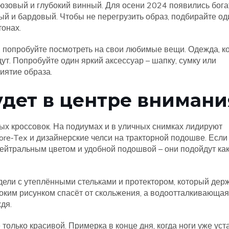
юзовый и глубокий винный. Для осени 2024 появились бог
ый и бардовый. Чтобы не перегрузить образ, подбирайте од
тонах.
ь, попробуйте посмотреть на свои любимые вещи. Одежда, к
дут. Попробуйте один яркий аксессуар – шапку, сумку или
иятие образа.
удет в центре внимани
ых кроссовок. На подиумах и в уличных снимках лидируют
re‑Tex и дизайнерские челси на тракторной подошве. Если
нейтральным цветом и удобной подошвой – они подойдут как
ели с утеплёнными стельками и протектором, который дер
боким рисунком спасёт от скольжения, а водоотталкивающая
дя.
 только красивой. Примерка в конце дня, когда ноги уже уст