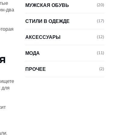
атые
МУЖСКАЯ ОБУВЬ
(20)
ин‑два
СТИЛИ В ОДЕЖДЕ
(17)
оторая
АКСЕССУАРЫ
(12)
МОДА
(11)
я
ПРОЧЕЕ
(2)
 ищете
 для
жит
али,