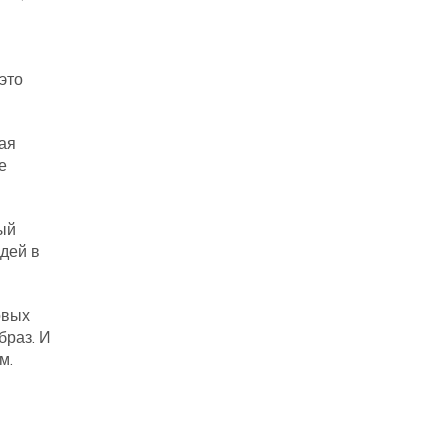
это
дая
е
ый
дей в
овых
браз. И
м.