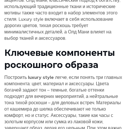
акцентов
.
Олд Мани
,
классический подход к богатству,
использующий традиционные ткани и исторические
мотивы
также часто входит в набор элементов этого
стиля. Luxury style включает в себя использование
дорогих цветов, тихая роскошь требует
минималистичных деталей, а Олд Мани влияет на
выбор тканей и аксессуаров.
Ключевые компоненты
роскошного образа
Построить
luxury style
легче, если понять три главных
компонента: цвет, материал и аксессуары. Цвета
богачей задают тон – темные, богатые оттенки
подходят для вечерних мероприятий, а нейтральные
тона тихой роскоши – для деловых встреч. Материалы
от кашемира до шелка обеспечивают не только
комфорт, но и статус. Аксессуары, такие как часы с
золотым корпусом или сумка из лаковой кожи,
завершают образ, делая его цельным. При этом важно