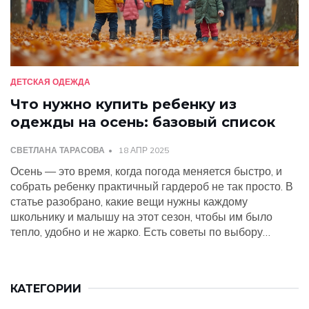
ДЕТСКАЯ ОДЕЖДА
Что нужно купить ребенку из
одежды на осень: базовый список
СВЕТЛАНА ТАРАСОВА
18 АПР 2025
Осень — это время, когда погода меняется быстро, и
собрать ребенку практичный гардероб не так просто. В
статье разобрано, какие вещи нужны каждому
школьнику и малышу на этот сезон, чтобы им было
тепло, удобно и не жарко. Есть советы по выбору
тканей, подбору водонепроницаемой одежды и слоёв,
которые спасут от неожиданных ливней и ветров.
Разберёмся, как выбрать прочные и функциональные
КАТЕГОРИИ
вещи, чтобы не переплачивать. Приведём список must-
have предметов на осень, чтобы упростить ваши