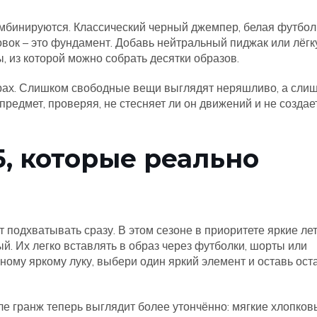
омбинируются. Классический черный джемпер, белая футбол
вок – это фундамент. Добавь нейтральный пиджак или лёг
, из которой можно собрать десятки образов.
рах. Слишком свободные вещи выглядят неряшливо, а сли
едмет, проверяя, не стесняет ли он движений и не создае
, которые реально
т подхватывать сразу. В этом сезоне в приоритете яркие ле
й. Их легко вставлять в образ через футболки, шорты или
ному яркому луку, выбери один яркий элемент и оставь ос
ле гранж теперь выглядит более утончённо: мягкие хлопков