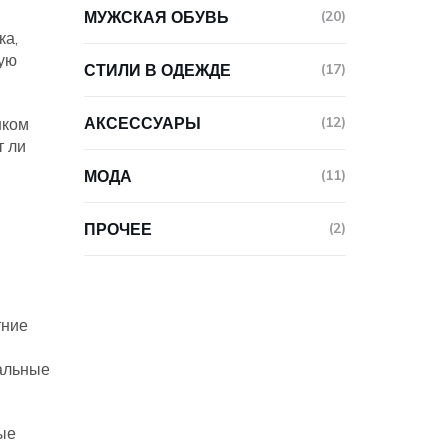
МУЖСКАЯ ОБУВЬ
(20)
ка,
кую
СТИЛИ В ОДЕЖДЕ
(17)
АКСЕССУАРЫ
(12)
шком
т ли
МОДА
(11)
ПРОЧЕЕ
(2)
тние
тальные
ые