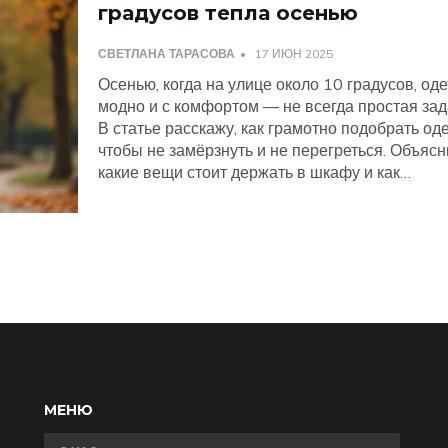
градусов тепла осенью
СВЕТЛАНА ТАРАСОВА
17 ИЮН 2025
Осенью, когда на улице около 10 градусов, оде
модно и с комфортом — не всегда простая зад
В статье расскажу, как грамотно подобрать од
чтобы не замёрзнуть и не перегреться. Объясн
какие вещи стоит держать в шкафу и как
правильно сочетать их между собой, чтобы все
выглядеть актуально. Приведу советы по выб
обуви, аксессуаров и базовым ошибкам, кото
мешают чувствовать себя уверенно. Расскажу,
выбрать стиль для работы, прогулок и других
случаев.
МЕНЮ