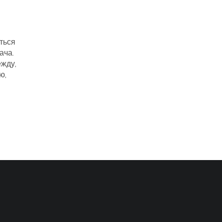
ться
ача.
ежду,
ю,
гда
ору
рые
 как