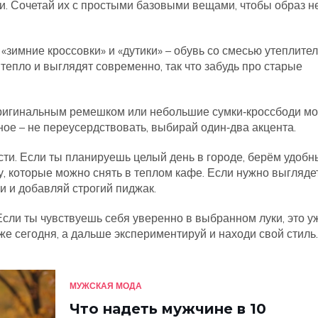
и. Сочетай их с простыми базовыми вещами, чтобы образ н
и «зимние кроссовки» и «дутики» – обувь со смесью утеплител
 тепло и выглядят современно, так что забудь про старые
 оригинальным ремешком или небольшие сумки‑кроссбоди мо
ое – не переусердствовать, выбирай один‑два акцента.
ти. Если ты планируешь целый день в городе, берём удобн
у, которые можно снять в теплом кафе. Если нужно выгляде
и и добавляй строгий пиджак.
 Если ты чувствуешь себя уверенно в выбранном луки, это у
же сегодня, а дальше экспериментируй и находи свой стиль.
МУЖСКАЯ МОДА
Что надеть мужчине в 10