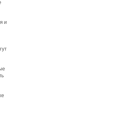
е
я и
гут
ые
ть
же