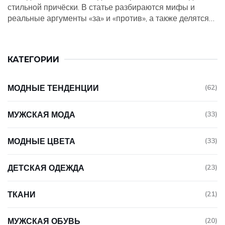
стильной причёски. В статье разбираются мифы и
реальные аргументы «за» и «против», а также делятся
советами о подходящем уходе, выборе аксессуаров и
способах поддерживать ухоженный образ. Всё просто,
понятно и с примерами из жизни. Обсуждаем
КАТЕГОРИИ
практические нюансы, чтобы выбор был неслучайным.
МОДНЫЕ ТЕНДЕНЦИИ
(62)
МУЖСКАЯ МОДА
(33)
МОДНЫЕ ЦВЕТА
(33)
ДЕТСКАЯ ОДЕЖДА
(23)
ТКАНИ
(21)
МУЖСКАЯ ОБУВЬ
(20)