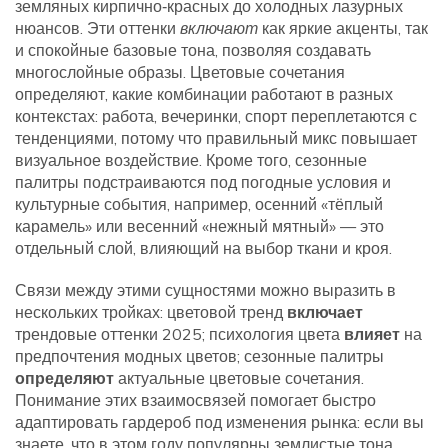
земляных кирпично‑красных до холодных лазурных
нюансов
. Эти оттенки
включают
как яркие акценты, так
и спокойные базовые тона, позволяя создавать
многослойные образы.
Цветовые сочетания
определяют, какие комбинации работают в разных
контекстах: работа, вечеринки, спорт
переплетаются с
тенденциями, потому что правильный микс повышает
визуальное воздействие. Кроме того,
сезонные
палитры
подстраиваются под погодные условия и
культурные события, например, осенний «тёплый
карамель» или весенний «нежный мятный»
— это
отдельный слой, влияющий на выбор ткани и кроя.
Связи между этими сущностями можно выразить в
нескольких тройках: цветовой тренд
включает
трендовые оттенки 2025; психология цвета
влияет
на
предпочтения модных цветов; сезонные палитры
определяют
актуальные цветовые сочетания.
Понимание этих взаимосвязей помогает быстро
адаптировать гардероб под изменения рынка: если вы
знаете, что в этом году популярны землистые тона,