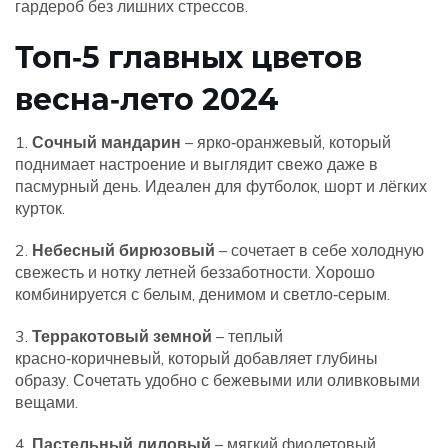
гардероб без лишних стрессов.
Топ‑5 главных цветов
весна‑лето 2024
1.
Сочный мандарин
– ярко‑оранжевый, который
поднимает настроение и выглядит свежо даже в
пасмурный день. Идеален для футболок, шорт и лёгких
курток.
2.
Небесный бирюзовый
– сочетает в себе холодную
свежесть и нотку летней беззаботности. Хорошо
комбинируется с белым, денимом и светло‑серым.
3.
Терракотовый земной
– теплый
красно‑коричневый, который добавляет глубины
образу. Сочетать удобно с беже­выми или оливковыми
вещами.
4.
Пастельный лиловый
– мягкий фиолетовый,