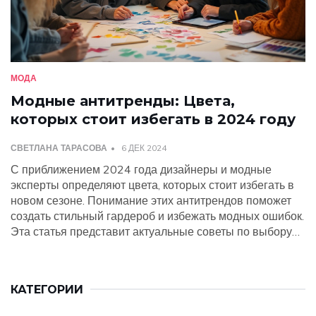
МОДА
Модные антитренды: Цвета,
которых стоит избегать в 2024 году
СВЕТЛАНА ТАРАСОВА
6 ДЕК 2024
С приближением 2024 года дизайнеры и модные
эксперты определяют цвета, которых стоит избегать в
новом сезоне. Понимание этих антитрендов поможет
создать стильный гардероб и избежать модных ошибок.
Эта статья представит актуальные советы по выбору
цвета одежды, основываясь на последних тенденциях.
Также мы рассмотрим нестандартные подходы к моде
и предложим варианты замены устаревших цветовых
КАТЕГОРИИ
решений.