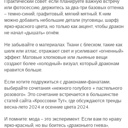
Практический совет: если планируете важную встречу
или фотосессию, держитесь за два‑три базовых оттенка
– темно‑синий, графитовый, мягкий мятный. К ним
можно добавить небольшие детали (пуговицы, шарф)
ярко‑красного цвета, но только как акцент, чтобы дракон
не начал «дышать» огнём.
Не забывайте о материалах. Ткани с блеском, такие как
шелк или атлас, отражают свет и усиливают «огненный»
эффект. Матовые хлопковые или льняные вещи
создают более «холодный» визуал, который драконам
нравится больше.
Если хотите подружиться с драконами‑фанатами,
выбирайте сочетания «нежного голубого + пастельного
розового». Это сочетание встречается в большинстве
статей сайта «Кроссовки Тут», где обсуждаются тренды
весна‑лето 2024 и осенние цвета 2024.
И помните: мода – это эксперимент. Если вам по нраву
ярко‑красный, но вы боитесь «драконьего гнева»,