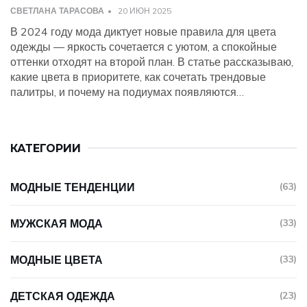
СВЕТЛАНА ТАРАСОВА
20 ИЮН 2025
В 2024 году мода диктует новые правила для цвета
одежды — яркость сочетается с уютом, а спокойные
оттенки отходят на второй план. В статье рассказываю,
какие цвета в приоритете, как сочетать трендовые
палитры, и почему на подиумах появляются
неожиданные решения. Даю советы, как вписать
модные оттенки в повседневный гардероб, и делюсь
необычными фактами о психологии цвета. Если не
КАТЕГОРИИ
хотите ошибиться с выбором оутфита, здесь найдете
всё необходимое.
МОДНЫЕ ТЕНДЕНЦИИ
(63)
МУЖСКАЯ МОДА
(33)
МОДНЫЕ ЦВЕТА
(33)
ДЕТСКАЯ ОДЕЖДА
(23)