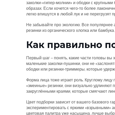
заколки‑«гипер‑молнии» и ободки с крупными 
образах. Если хочется чего‑то более лаконич
легко впишутся в любой лук и не перегрузят п
Не забывайте про экологию. Все популярнее 
резинки из органического хлопка или бамбука.
Как правильно п
Первый шаг – понять, какие части головы вы 
маленькие заколки‑пушинки, они не «заслонят
ободки или резинки‑триммеры, которые удерж
Форма лица тоже играет роль. Круглому лицу
«змеиные» резинки, они визуально удлиняют п
закруглёнными краями, которые смягчают лин
Цвет подборки зависит от вашего базового га
экспериментировать с яркими «взрывными» ак
цветовая палитра уже насыщена, лучше выбра