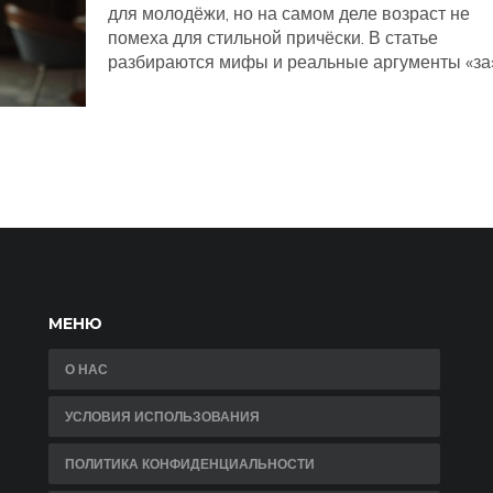
для молодёжи, но на самом деле возраст не
помеха для стильной причёски. В статье
разбираются мифы и реальные аргументы «за
«против», а также делятся советами о подход
уходе, выборе аксессуаров и способах
поддерживать ухоженный образ. Всё просто,
понятно и с примерами из жизни. Обсуждаем
практические нюансы, чтобы выбор был
неслучайным.
МЕНЮ
О НАС
УСЛОВИЯ ИСПОЛЬЗОВАНИЯ
ПОЛИТИКА КОНФИДЕНЦИАЛЬНОСТИ