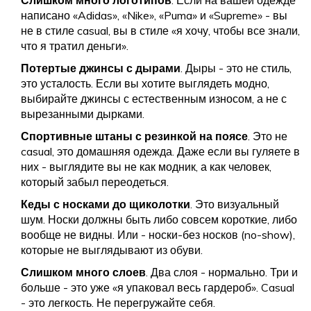
Слишком много логотипов
. Если на вашей одежде
написано «Adidas», «Nike», «Puma» и «Supreme» - вы
не в стиле casual, вы в стиле «я хочу, чтобы все знали,
что я тратил деньги».
Потертые джинсы с дырами
. Дыры - это не стиль,
это усталость. Если вы хотите выглядеть модно,
выбирайте джинсы с естественным износом, а не с
вырезанными дырками.
Спортивные штаны с резинкой на поясе
. Это не
casual, это домашняя одежда. Даже если вы гуляете в
них - выглядите вы не как модник, а как человек,
который забыл переодеться.
Кеды с носками до щиколотки
. Это визуальный
шум. Носки должны быть либо совсем короткие, либо
вообще не видны. Или - носки-без носков (no-show),
которые не выглядывают из обуви.
Слишком много слоев
. Два слоя - нормально. Три и
больше - это уже «я упаковал весь гардероб». Casual
- это легкость. Не перегружайте себя.